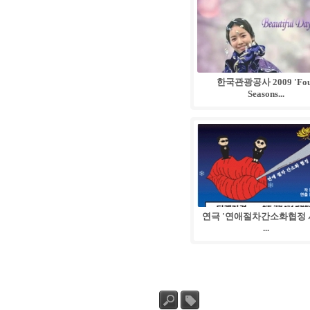
.
28
한국관광공사 2009 'Fo
Seasons...
01
.
28
연극 '연애절차간소화협정 
...