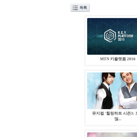
목록
06
.
28
MTN 키플랫폼 2016
01
.
28
뮤지컬 '힐링하트 시즌3:
많...
01