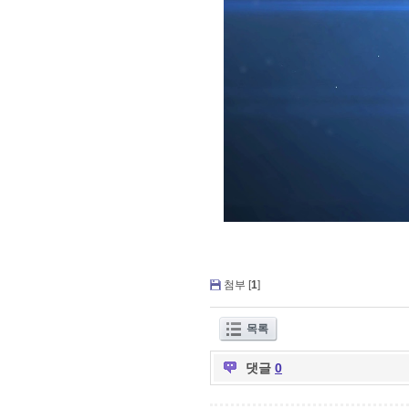
첨부 [
1
]
목록
댓글
0