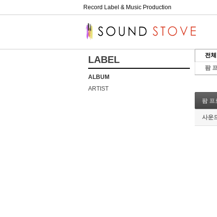
Record Label & Music Production
전체
LABEL
팜 프
ALBUM
ARTIST
팜 프로
사운