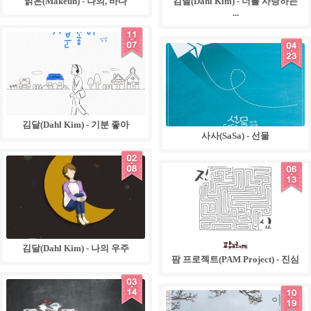
맑은(Makeun) - 나의, 바다
김달(Dahl Kim) - 너를 사랑하는
...
02
.
07
04
.
23
김달(Dahl Kim) - 기분 좋아
사사(SaSa) - 선물
07
.
25
06
.
13
김달(Dahl Kim) - 나의 우주
팜 프로젝트(PAM Project) - 진심
12
.
07
10
.
19