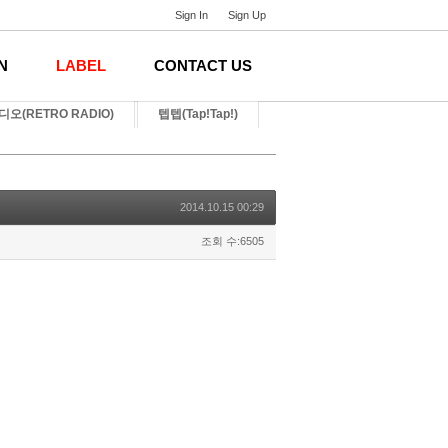
Sign In
Sign Up
N
LABEL
CONTACT US
오(RETRO RADIO)
텝텝(Tap!Tap!)
2014.10.15 00:29
조회 수:6505