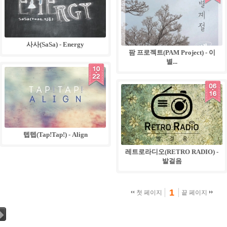
사사(SaSa) - Energy
팜 프로젝트(PAM Project) - 이
별...
10
.
15
06
.
16
텝텝(Tap!Tap!) - Align
레트로라디오(RETRO RADIO) -
발걸음
1
첫 페이지
끝 페이지
그