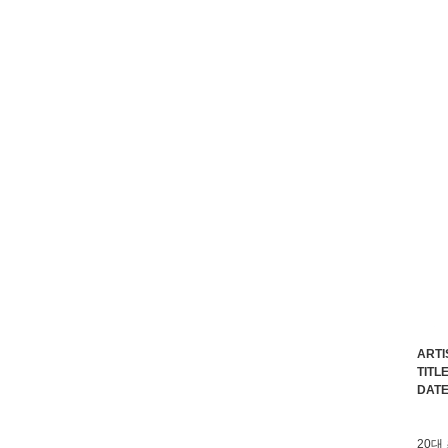
ARTI
TITL
DATE 
20대