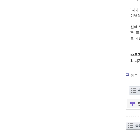
‘니가
이별을
신예 
'팜 프
올 가
수록
1. 
첨부 [
목